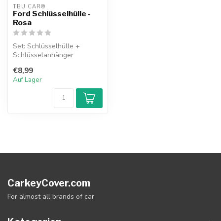
TBU CAR®
Ford Schlüsselhülle -
Rosa
Set: Schlüsselhülle +
Schlüsselanhänger
€8,99
Auf Lager
CarkeyCover.com
For almost all brands of car