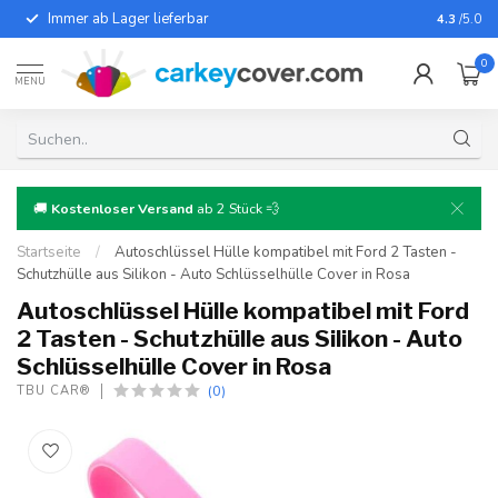
Immer ab Lager lieferbar
Für fast
4.3
/5.0
0
MENU
🚚
Kostenloser Versand
ab 2 Stück 💨
Startseite
/
Autoschlüssel Hülle kompatibel mit Ford 2 Tasten -
Schutzhülle aus Silikon - Auto Schlüsselhülle Cover in Rosa
Autoschlüssel Hülle kompatibel mit Ford
2 Tasten - Schutzhülle aus Silikon - Auto
Schlüsselhülle Cover in Rosa
(0)
TBU CAR®