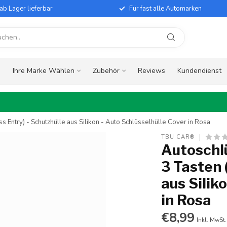
ab Lager lieferbar
Für fast alle Automarken
e
Ihre Marke Wählen
Zubehör
Reviews
Kundendienst
s Entry) - Schutzhülle aus Silikon - Auto Schlüsselhülle Cover in Rosa
TBU CAR®
Autoschlü
3 Tasten 
aus Silik
in Rosa
€8,99
Inkl. MwSt.