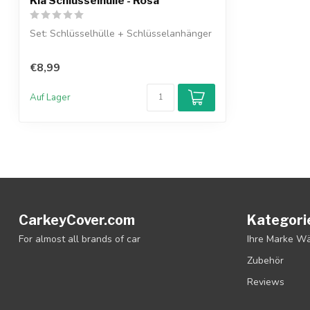
Kia Schlüsselhülle - Rosa
Set: Schlüsselhülle + Schlüsselanhänger
€8,99
Auf Lager
CarkeyCover.com
Kategori
For almost all brands of car
Ihre Marke W
Zubehör
Reviews