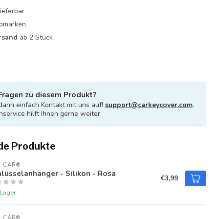
ieferbar
utomarken
rsand
ab 2 Stück
Fragen zu diesem Produkt?
ann einfach Kontakt mit uns auf!
support@carkeycover.com
.
service hilft Ihnen gerne weiter.
de Produkte
U CAR®
lüsselanhänger - Silikon - Rosa
€3,99
 Lager
U CAR®