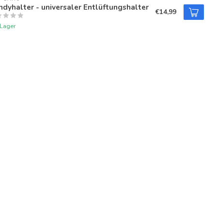
dyhalter - universaler Entlüftungshalter
€14,99
 Lager