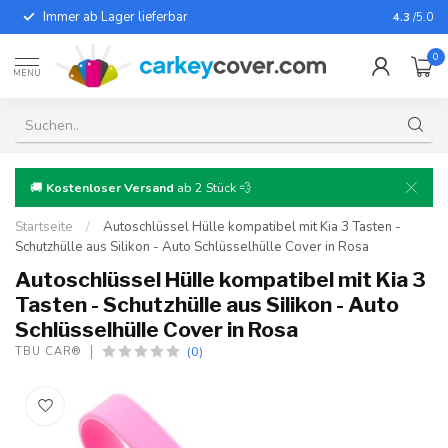
Immer ab Lager lieferbar
Für fast
4.3
/5.0
0
MENU
🚚
Kostenloser Versand
ab 2 Stück 💨
Startseite
/
Autoschlüssel Hülle kompatibel mit Kia 3 Tasten -
Schutzhülle aus Silikon - Auto Schlüsselhülle Cover in Rosa
Autoschlüssel Hülle kompatibel mit Kia 3
Tasten - Schutzhülle aus Silikon - Auto
Schlüsselhülle Cover in Rosa
(0)
TBU CAR®