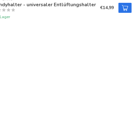
dyhalter - universaler Entlüftungshalter
€14,99
 Lager