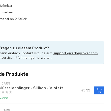
ieferbar
utomarken
rsand
ab 2 Stück
Fragen zu diesem Produkt?
ann einfach Kontakt mit uns auf!
support@carkeycover.com
.
service hilft Ihnen gerne weiter.
de Produkte
U CAR®
lüsselanhänger - Silikon - Violett
€3,99
 Lager
U CAR®