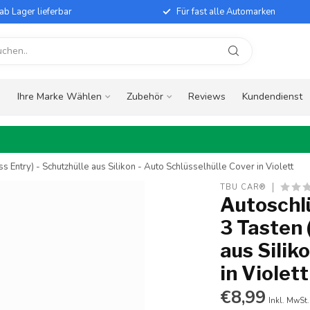
ab Lager lieferbar
Für fast alle Automarken
e
Ihre Marke Wählen
Zubehör
Reviews
Kundendienst
 Entry) - Schutzhülle aus Silikon - Auto Schlüsselhülle Cover in Violett
TBU CAR®
Autoschlü
3 Tasten 
aus Silik
in Violett
€8,99
Inkl. MwSt.