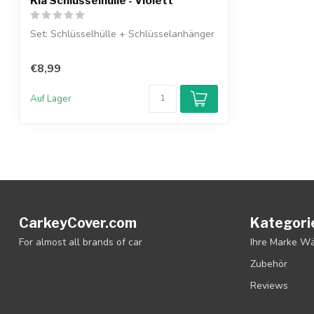
Kia Schlüsselhülle - Violett
Set: Schlüsselhülle + Schlüsselanhänger
€8,99
Auf Lager
CarkeyCover.com
Kategori
For almost all brands of car
Ihre Marke W
Zubehör
Reviews