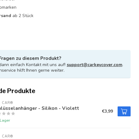
utomarken
rsand
ab 2 Stück
Fragen zu diesem Produkt?
ann einfach Kontakt mit uns auf!
support@carkeycover.com
.
service hilft Ihnen gerne weiter.
de Produkte
U CAR®
lüsselanhänger - Silikon - Violett
€3,99
 Lager
U CAR®