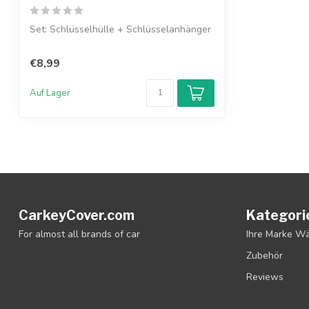
Set: Schlüsselhülle + Schlüsselanhänger
€8,99
Auf Lager
CarkeyCover.com
Kategori
For almost all brands of car
Ihre Marke W
Zubehör
Reviews