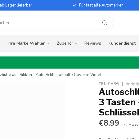
ab Lager lieferbar
Für fast alle Automarken
e
Ihre Marke Wählen
Zubehör
Reviews
Kundendienst
hülle aus Silikon - Auto Schlüsselhülle Cover in Violett
TBU CAR®
Autoschlü
3 Tasten 
Schlüssel
€8,99
Inkl. MwSt.