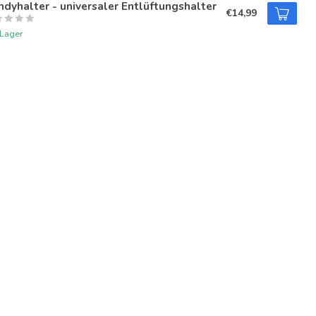
dyhalter - universaler Entlüftungshalter
€14,99
 Lager