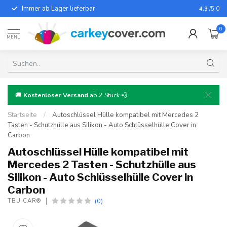
Immer ab Lager lieferbar
Für fast
4.3
/5.0
0
MENU
🚚
Kostenloser Versand
ab 2 Stück 💨
Startseite
/
Autoschlüssel Hülle kompatibel mit Mercedes 2
Tasten - Schutzhülle aus Silikon - Auto Schlüsselhülle Cover in
Carbon
Autoschlüssel Hülle kompatibel mit
Mercedes 2 Tasten - Schutzhülle aus
Silikon - Auto Schlüsselhülle Cover in
Carbon
(0)
TBU CAR®