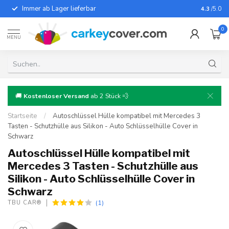
Immer ab Lager lieferbar
Für fast
4.3
/5.0
0
MENU
🚚
Kostenloser Versand
ab 2 Stück 💨
Startseite
/
Autoschlüssel Hülle kompatibel mit Mercedes 3
Tasten - Schutzhülle aus Silikon - Auto Schlüsselhülle Cover in
Schwarz
Autoschlüssel Hülle kompatibel mit
Mercedes 3 Tasten - Schutzhülle aus
Silikon - Auto Schlüsselhülle Cover in
Schwarz
(1)
TBU CAR®