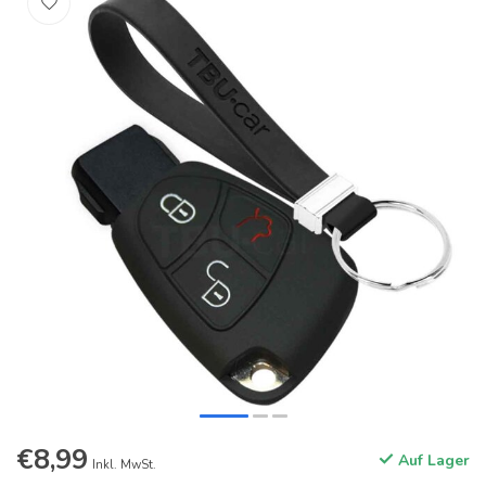
€8,99
Auf Lager
Inkl. MwSt.