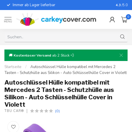
Immer ab Lager lieferbar
Für fast
4.3
/5.0
0
MENU
🚚
Kostenloser Versand
ab 2 Stück 💨
Startseite
/
Autoschlüssel Hülle kompatibel mit Mercedes 2
Tasten - Schutzhülle aus Silikon - Auto Schlüsselhülle Cover in Violett
Autoschlüssel Hülle kompatibel mit
Mercedes 2 Tasten - Schutzhülle aus
Silikon - Auto Schlüsselhülle Cover in
Violett
(0)
TBU CAR®