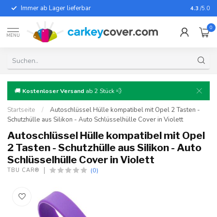
Immer ab Lager lieferbar
Für fast
4.3
/5.0
0
MENU
🚚
Kostenloser Versand
ab 2 Stück 💨
Startseite
/
Autoschlüssel Hülle kompatibel mit Opel 2 Tasten -
Schutzhülle aus Silikon - Auto Schlüsselhülle Cover in Violett
Autoschlüssel Hülle kompatibel mit Opel
2 Tasten - Schutzhülle aus Silikon - Auto
Schlüsselhülle Cover in Violett
(0)
TBU CAR®