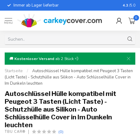
Immer ab Lager lieferbar
Für fast
4.3
/5.0
0
MENU
🚚
Kostenloser Versand
ab 2 Stück 💨
Startseite
/
Autoschlüssel Hülle kompatibel mit Peugeot 3 Tasten
(Licht Taste) - Schutzhülle aus Silikon - Auto Schlüsselhülle Cover in
Im Dunkeln leuchten
Autoschlüssel Hülle kompatibel mit
Peugeot 3 Tasten (Licht Taste) -
Schutzhülle aus Silikon - Auto
Schlüsselhülle Cover in Im Dunkeln
leuchten
(0)
TBU CAR®