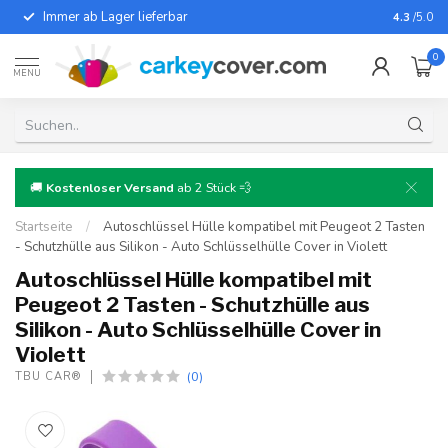
Immer ab Lager lieferbar
Für fast
4.3
/5.0
0
MENU
🚚
Kostenloser Versand
ab 2 Stück 💨
Startseite
/
Autoschlüssel Hülle kompatibel mit Peugeot 2 Tasten
- Schutzhülle aus Silikon - Auto Schlüsselhülle Cover in Violett
Autoschlüssel Hülle kompatibel mit
Peugeot 2 Tasten - Schutzhülle aus
Silikon - Auto Schlüsselhülle Cover in
Violett
(0)
TBU CAR®