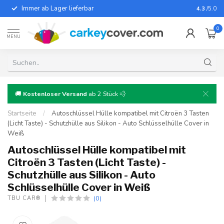
Immer ab Lager lieferbar
Für fast
4.3
/5.0
0
MENU
🚚
Kostenloser Versand
ab 2 Stück 💨
Startseite
/
Autoschlüssel Hülle kompatibel mit Citroën 3 Tasten
(Licht Taste) - Schutzhülle aus Silikon - Auto Schlüsselhülle Cover in
Weiß
Autoschlüssel Hülle kompatibel mit
Citroën 3 Tasten (Licht Taste) -
Schutzhülle aus Silikon - Auto
Schlüsselhülle Cover in Weiß
(0)
TBU CAR®