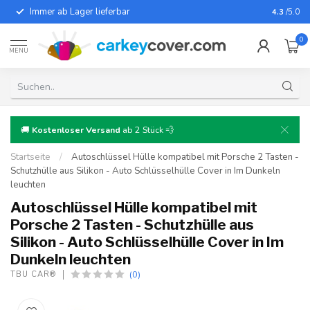
Immer ab Lager lieferbar
Für fast
4.3
/5.0
0
MENU
🚚
Kostenloser Versand
ab 2 Stück 💨
Startseite
/
Autoschlüssel Hülle kompatibel mit Porsche 2 Tasten -
Schutzhülle aus Silikon - Auto Schlüsselhülle Cover in Im Dunkeln
leuchten
Autoschlüssel Hülle kompatibel mit
Porsche 2 Tasten - Schutzhülle aus
Silikon - Auto Schlüsselhülle Cover in Im
Dunkeln leuchten
(0)
TBU CAR®