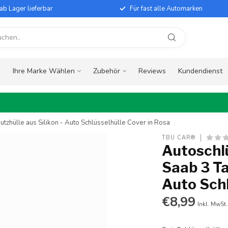
ab Lager lieferbar
Für fast alle Automarken
e
Ihre Marke Wählen
Zubehör
Reviews
Kundendienst
utzhülle aus Silikon - Auto Schlüsselhülle Cover in Rosa
TBU CAR®
Autoschlü
Saab 3 Ta
Auto Schl
€8,99
Inkl. MwSt.