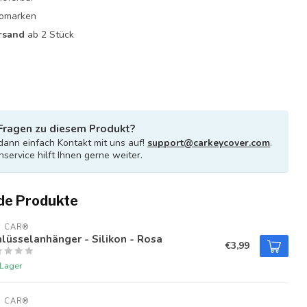
utomarken
rsand
ab 2 Stück
Fragen zu diesem Produkt?
ann einfach Kontakt mit uns auf!
support@carkeycover.com
.
service hilft Ihnen gerne weiter.
de Produkte
U CAR®
lüsselanhänger - Silikon - Rosa
€3,99
 Lager
U CAR®