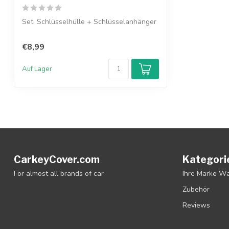
Set: Schlüsselhülle + Schlüsselanhänger
€8,99
Auf Lager
CarkeyCover.com
Kategori
For almost all brands of car
Ihre Marke W
Zubehör
Reviews