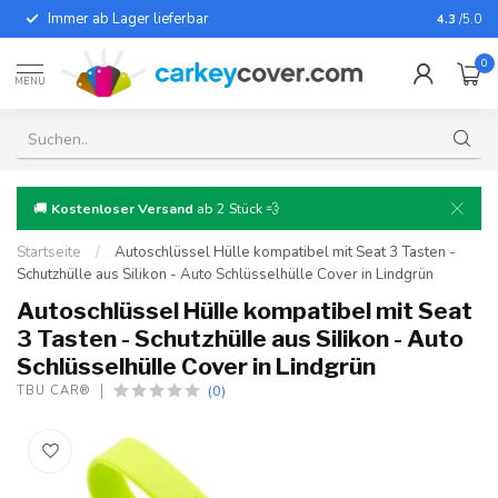
Immer ab Lager lieferbar
Für fast
4.3
/5.0
0
MENU
🚚
Kostenloser Versand
ab 2 Stück 💨
Startseite
/
Autoschlüssel Hülle kompatibel mit Seat 3 Tasten -
Schutzhülle aus Silikon - Auto Schlüsselhülle Cover in Lindgrün
Autoschlüssel Hülle kompatibel mit Seat
3 Tasten - Schutzhülle aus Silikon - Auto
Schlüsselhülle Cover in Lindgrün
(0)
TBU CAR®