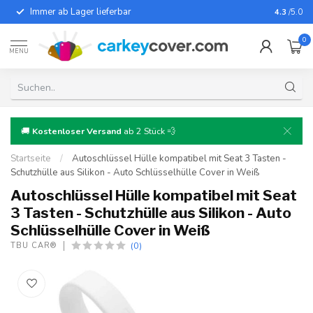
Immer ab Lager lieferbar
Für fast
4.3
/5.0
0
MENU
🚚
Kostenloser Versand
ab 2 Stück 💨
Startseite
/
Autoschlüssel Hülle kompatibel mit Seat 3 Tasten -
Schutzhülle aus Silikon - Auto Schlüsselhülle Cover in Weiß
Autoschlüssel Hülle kompatibel mit Seat
3 Tasten - Schutzhülle aus Silikon - Auto
Schlüsselhülle Cover in Weiß
(0)
TBU CAR®