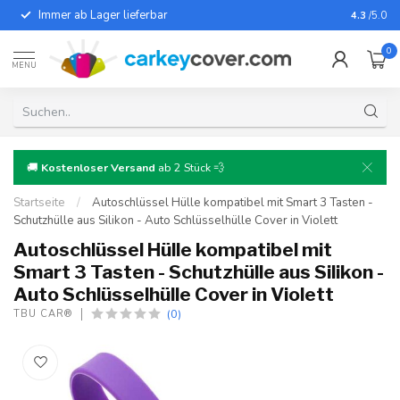
Immer ab Lager lieferbar
Für fast
4.3
/5.0
0
MENU
🚚
Kostenloser Versand
ab 2 Stück 💨
Startseite
/
Autoschlüssel Hülle kompatibel mit Smart 3 Tasten -
Schutzhülle aus Silikon - Auto Schlüsselhülle Cover in Violett
Autoschlüssel Hülle kompatibel mit
Smart 3 Tasten - Schutzhülle aus Silikon -
Auto Schlüsselhülle Cover in Violett
(0)
TBU CAR®