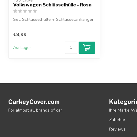
TBU CAR®
Volkswagen Schlüsselhülle - Rosa
Set: Schlüsselhülle + Schlüsselanhänger
€8,99
Auf Lager
CarkeyCover.com
Kategori
For almost all brands of car
Ihre Marke W
Zubehör
Reviews