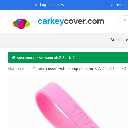
Lager in der EU
Immer 
Startseit
🚚
Kostenloser Versand
ab 2 Stück 💨
Startseite
/
Autoschlüssel Hülle kompatibel mit VW GTI / R-Line 3 T