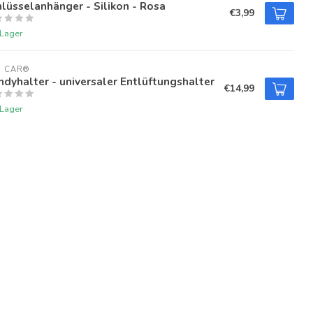
lüsselanhänger - Silikon - Rosa
€3,99
 Lager
U CAR®
dyhalter - universaler Entlüftungshalter
€14,99
 Lager