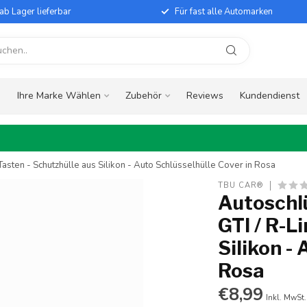
ab Lager lieferbar
Für fast alle Automarken
e
Ihre Marke Wählen
Zubehör
Reviews
Kundendienst
asten - Schutzhülle aus Silikon - Auto Schlüsselhülle Cover in Rosa
TBU CAR®
Autoschl
GTI / R-L
Silikon -
Rosa
€8,99
Inkl. MwSt.