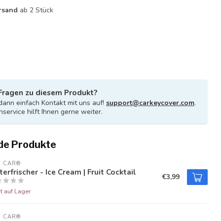
rsand
ab 2 Stück
Fragen zu diesem Produkt?
ann einfach Kontakt mit uns auf!
support@carkeycover.com
.
service hilft Ihnen gerne weiter.
de Produkte
U CAR®
terfrischer - Ice Cream | Fruit Cocktail
€3,99
t auf Lager
U CAR®