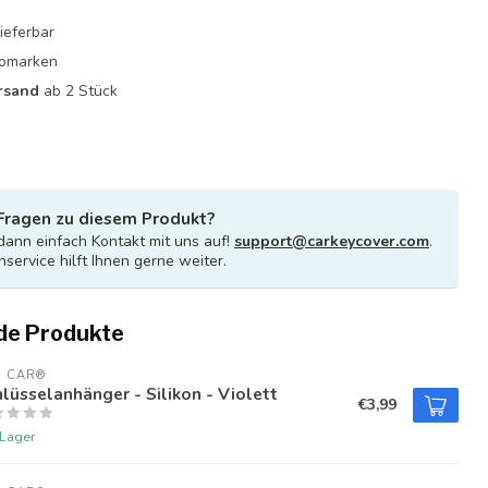
ieferbar
utomarken
rsand
ab 2 Stück
Fragen zu diesem Produkt?
ann einfach Kontakt mit uns auf!
support@carkeycover.com
.
service hilft Ihnen gerne weiter.
de Produkte
U CAR®
lüsselanhänger - Silikon - Violett
€3,99
 Lager