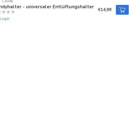
U CAR®
dyhalter - universaler Entlüftungshalter
€14,99
 Lager