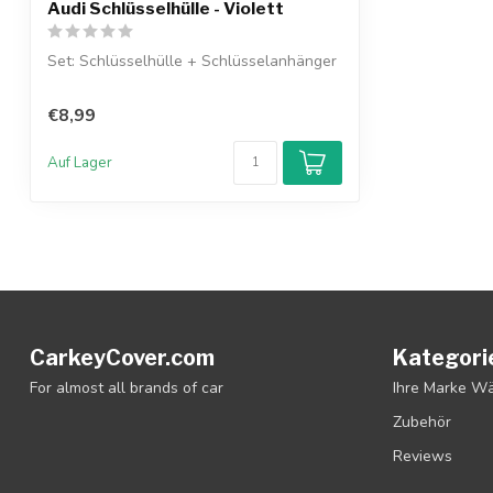
Audi Schlüsselhülle - Violett
Set: Schlüsselhülle + Schlüsselanhänger
€8,99
Auf Lager
CarkeyCover.com
Kategori
For almost all brands of car
Ihre Marke W
Zubehör
Reviews