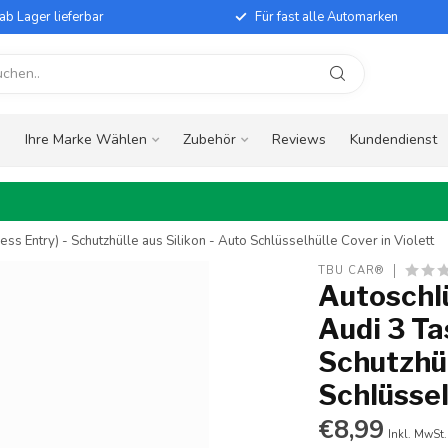
ab Lager lieferbar
Für fast alle Automarken
e
Ihre Marke Wählen
Zubehör
Reviews
Kundendienst
s Entry) - Schutzhülle aus Silikon - Auto Schlüsselhülle Cover in Violett
TBU CAR®
Autoschlü
Audi 3 Ta
Schutzhül
Schlüssel
€8,99
Inkl. MwSt.