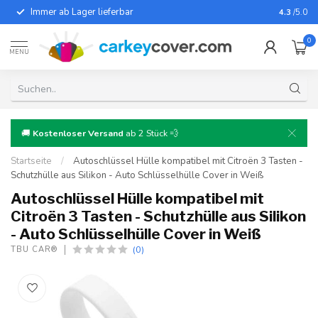
Immer ab Lager lieferbar
Für fast
4.3
/5.0
0
MENU
🚚
Kostenloser Versand
ab 2 Stück 💨
Startseite
/
Autoschlüssel Hülle kompatibel mit Citroën 3 Tasten -
Schutzhülle aus Silikon - Auto Schlüsselhülle Cover in Weiß
Autoschlüssel Hülle kompatibel mit
Citroën 3 Tasten - Schutzhülle aus Silikon
- Auto Schlüsselhülle Cover in Weiß
(0)
TBU CAR®