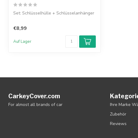
Set: Schlüsselhülle + Schlüsselanhänger
€8,99
Auf Lager
CarkeyCover.com
Kategori
For almost all brands of car
Ihre Marke W
Zubehör
Reviews