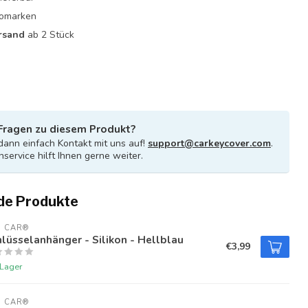
utomarken
rsand
ab 2 Stück
Fragen zu diesem Produkt?
ann einfach Kontakt mit uns auf!
support@carkeycover.com
.
service hilft Ihnen gerne weiter.
de Produkte
U CAR®
lüsselanhänger - Silikon - Hellblau
€3,99
 Lager
U CAR®