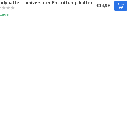
dyhalter - universaler Entlüftungshalter
€14,99
 Lager