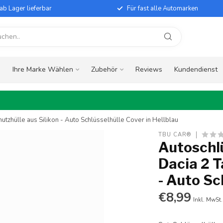
ab Lager lieferbar
Für fast alle Automarken
e
Ihre Marke Wählen
Zubehör
Reviews
Kundendienst
utzhülle aus Silikon - Auto Schlüsselhülle Cover in Hellblau
TBU CAR®
Autoschlü
Dacia 2 T
- Auto Sc
€8,99
Inkl. MwSt.