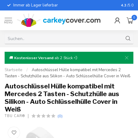
Immer ab Lager lieferbar
Für fast
4.3
/5.0
0
MENU
🚚
Kostenloser Versand
ab 2 Stück 💨
Startseite
/
Autoschlüssel Hülle kompatibel mit Mercedes 2
Tasten - Schutzhülle aus Silikon - Auto Schlüsselhülle Cover in Weiß
Autoschlüssel Hülle kompatibel mit
Mercedes 2 Tasten - Schutzhülle aus
Silikon - Auto Schlüsselhülle Cover in
Weiß
(0)
TBU CAR®